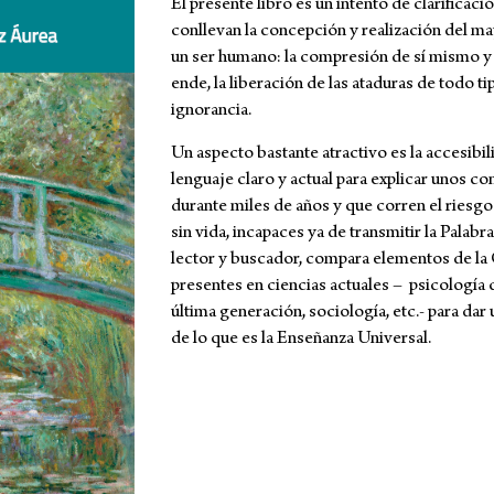
El presente libro es un intento de clarificac
conllevan la concepción y realización del m
un ser humano: la compresión de sí mismo y e
ende, la liberación de las ataduras de todo t
ignorancia.
Un aspecto bastante atractivo es la accesibil
lenguaje claro y actual para explicar unos co
durante miles de años y que corren el riesg
sin vida, incapaces ya de transmitir la Palab
lector y buscador, compara elementos de la
presentes en ciencias actuales – psicología co
última generación, sociología, etc.- para dar
de lo que es la Enseñanza Universal.