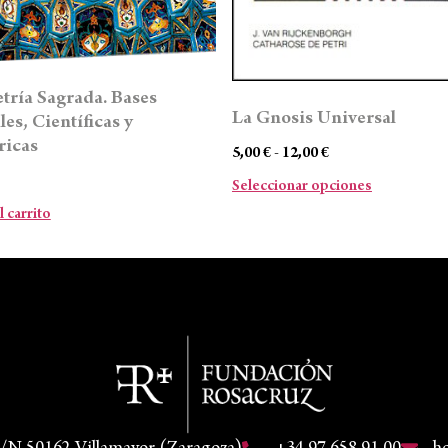
ría Sagrada. Bases
La Gnosis Universal
les, Científicas y
ricas
5,00
€
-
12,00
€
Seleccionar opciones
l carrito