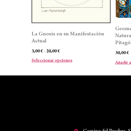
Geomet
La Gnosis en su Manifestación
Natura
Actual
Pitagó
3,00
€
-
20,00
€
30,00
€
Seleccionar opciones
Añadir a