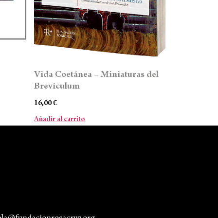
Vida Coetánea – Miniaturas del
Breviculum
16,00
€
Añadir al carrito