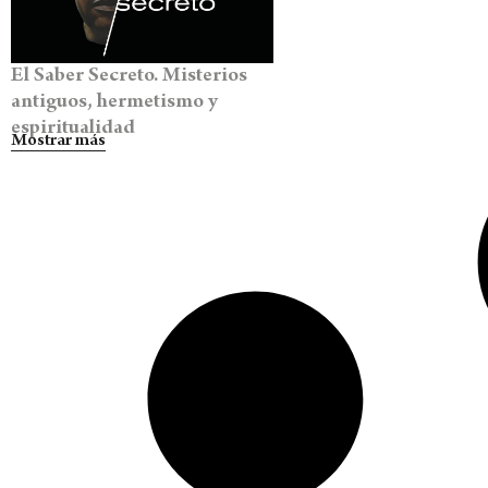
El Saber Secreto. Misterios
antiguos, hermetismo y
espiritualidad
Mostrar más