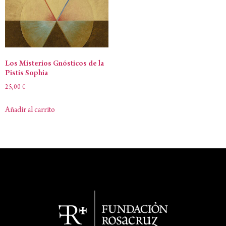
Los Misterios Gnósticos de la
Pistis Sophia
25,00
€
Añadir al carrito