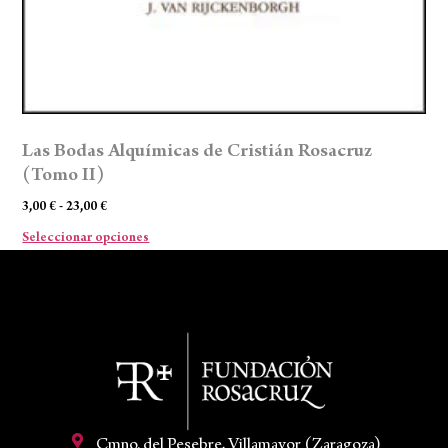
Las Bodas Alquímicas de Cristián Rosacruz
(Tomo II)
3,00
€
-
23,00
€
Seleccionar opciones
Cmno. del Pesebre, Villamayor (Zaragoza)