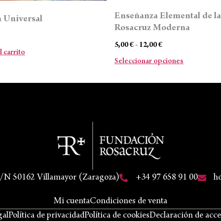
Enseñanza Elemental de la
n Universal
Rosacruz Moderna
5,00
€
-
12,00
€
l carrito
Seleccionar opciones
S/N 50162 Villamayor (Zaragoza)
+34 97 658 91 00
h
Mi cuenta
Condiciones de venta
gal
Política de privacidad
Política de cookies
Declaración de acce