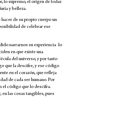
r, lo supremo, el origen de todas
duría y belleza.
de hacer de su propio cuerpo un
posibilidad de celebrar ese
ido narrarnos su experiencia -lo
ciden en que existe una
cula del universo, y por tanto
go que la descifre, y ese código
nte en el corazón, que refleja
lidad de cada ser humano. Por
n el código que lo descifra.
 en las cosas tangibles, pues