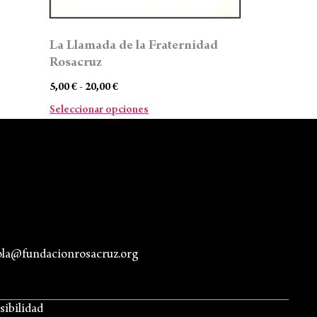
La Llamada de la Fraternidad
Rosacruz
5,00
€
-
20,00
€
Seleccionar opciones
ola@fundacionrosacruz.org
sibilidad