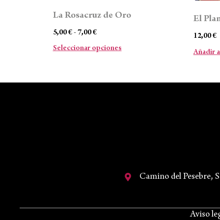
La Rosacruz de Oro
El Pla
5,00
€
-
7,00
€
12,00
€
Seleccionar opciones
Añadir a
Camino del Pesebre, 
Aviso le