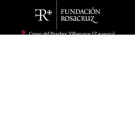
Cmno. del Pesebre, Villamayor (Zaragoza)
+34 97 658 91 00
hola@fundacionrosacruz.org
Mi cuenta
Aviso legal
Condiciones de venta
Política de privacidad
Política de cookies
Declaración de accesibilidad