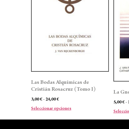
Las Bodas Alquímicas de
Cristián Rosacruz (Tomo I)
La Gno
3,00
€
-
24,00
€
5,00
€
-
Seleccionar opciones
Selecci