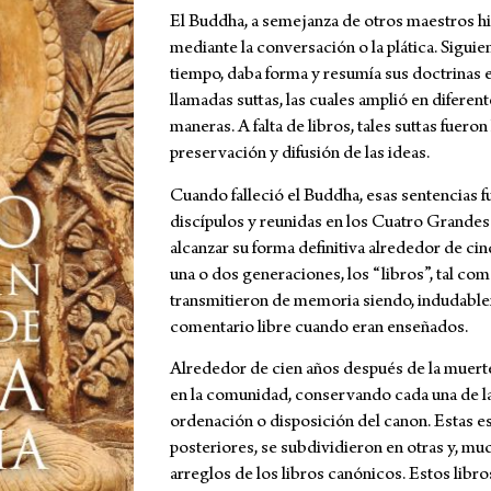
El Buddha, a semejanza de otros maestros h
mediante la conversación o la plática. Siguie
tiempo, daba forma y resumía sus doctrinas e
llamadas suttas, las cuales amplió en diferen
maneras. A falta de libros, tales suttas fueron
preservación y difusión de las ideas.
Cuando falleció el Buddha, esas sentencias 
discípulos y reunidas en los Cuatro Grandes
alcanzar su forma definitiva alrededor de ci
una o dos generaciones, los “libros”, tal co
transmitieron de memoria siendo, indudab
comentario libre cuando eran enseñados.
Alrededor de cien años después de la muert
en la comunidad, conservando cada una de la
ordenación o disposición del canon. Estas es
posteriores, se subdividieron en otras y, muc
arreglos de los libros canónicos. Estos libro