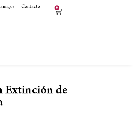
 amigos
Contacto
0
n Extinción de
a