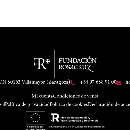
S/N 50162 Villamayor (Zaragoza)
+34 97 658 91 00
h
Mi cuenta
Condiciones de venta
gal
Política de privacidad
Política de cookies
Declaración de acce