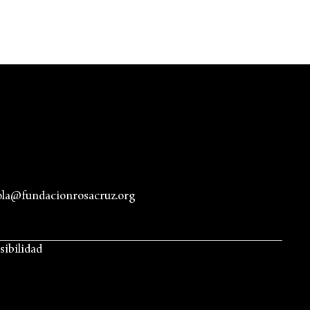
ola@fundacionrosacruz.org
sibilidad