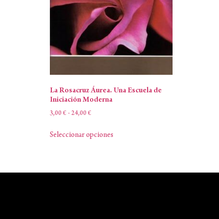
La Rosacruz Áurea. Una Escuela de
Iniciación Moderna
3,00
€
-
24,00
€
Seleccionar opciones