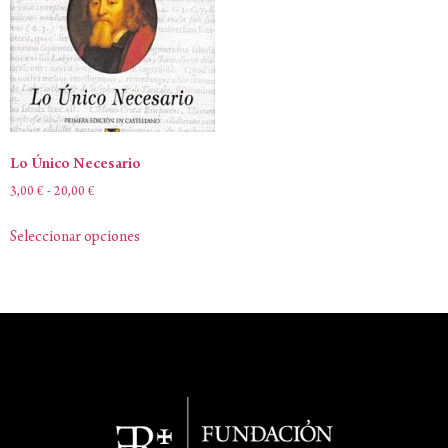
Lo Único Necesario
3,00
€
-
20,00
€
Seleccionar opciones