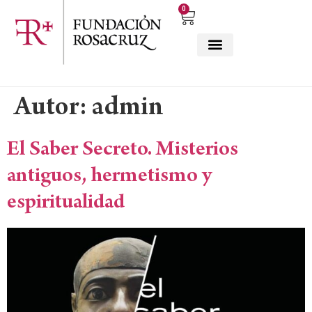
0
Autor:
admin
El Saber Secreto. Misterios
antiguos, hermetismo y
espiritualidad